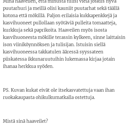
Minä haaveilen, että minusta tulisi vielä joskus hyvä
puutarhuri ja meillä olisi kauniit puutarhat sekä täällä
kotona että mökillä. Paljon erilaisia kukkapenkkejä ja
kasvihuoneet pullollaan syötäviä pulleita tomaatteja,
kurkkuja sekä paprikoita. Haaveilen myös isosta
kasvihuoneesta mökille terassin kylkeen, sinne laittaisin
ison viiniköynnöksen ja tulisijan. Istuisin siellä
kasvihuoneessa takkatulen ääressä syyssateen
piiskatessa ikkunaruutuihin lukemassa kirjaa jotain
ihanaa herkkua syöden.
PS. Kuvan kukat eivät ole itsekasvatettuja vaan ihan
ruokakaupasta ohikulkumatkalla ostettuja.
Mistä sinä haaveilet?