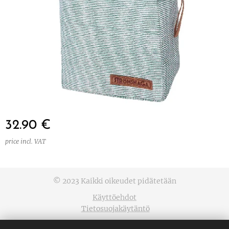
32.90
€
price incl. VAT
© 2023 Kaikki oikeudet pidätetään
Käyttöehdot
Tietosuojakäytäntö
Cookies