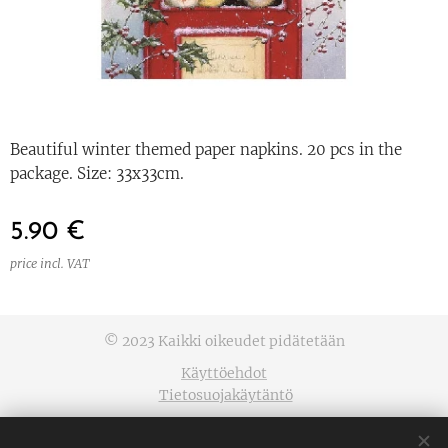
Beautiful winter themed paper napkins. 20 pcs in the
package. Size: 33x33cm.
5.90
€
price incl. VAT
© 2023 Kaikki oikeudet pidätetään
Käyttöehdot
Tietosuojakäytäntö
Cookies