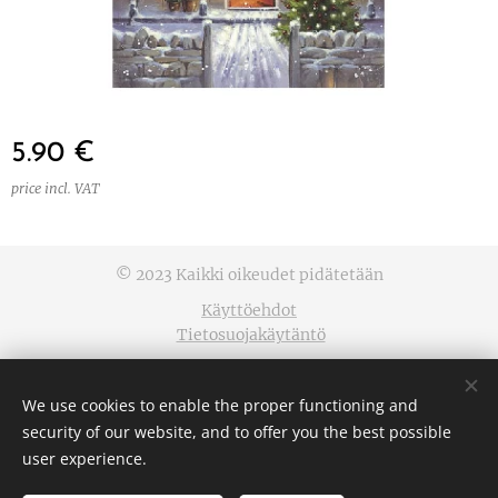
5.90
€
price incl. VAT
© 2023 Kaikki oikeudet pidätetään
Käyttöehdot
Tietosuojakäytäntö
Cookies
We use cookies to enable the proper functioning and
Languages
security of our website, and to offer you the best possible
Suomi
English
user experience.