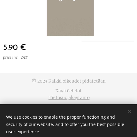
5.90
€
price incl. VAT
© 2023 Kaikki oikeudet pidätetään
Käyttöehdot
Tietosuojakäytäntö
Cookies
We use cookies to enable the proper functioning and
Languages
security of our website, and to offer you the best possible
Suomi
English
user experience.