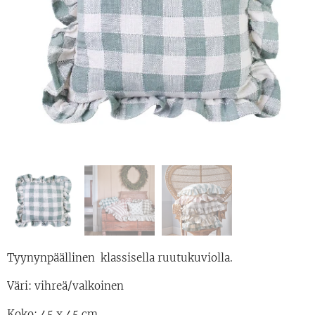
Tyynynpäällinen klassisella ruutukuviolla.
Väri: vihreä/valkoinen
Koko: 45 x 45 cm