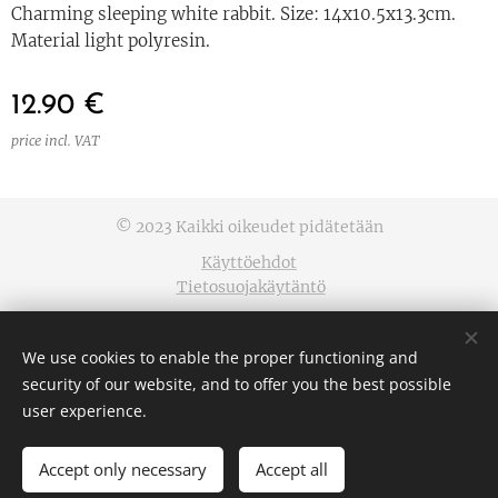
Charming sleeping white rabbit. Size: 14x10.5x13.3cm.
Material light polyresin.
12.90
€
price incl. VAT
© 2023 Kaikki oikeudet pidätetään
Käyttöehdot
Tietosuojakäytäntö
Cookies
We use cookies to enable the proper functioning and
Languages
security of our website, and to offer you the best possible
Suomi
English
user experience.
Accept only necessary
Accept all
ADD TO CART