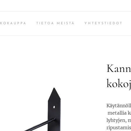
KKOKAUPPA
TIETOA MEISTÄ
YHTEYSTIEDOT
Kanna
koko
Käytännöll
metallia k
lyhtyjen, 
ripustamis