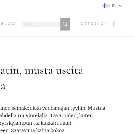
FI
BLOGI
OSTOSKORI
tin, musta useita
ja
inen seinäkoukku vanhanajan tyyliin. Mustaa
ahdella ruuvinreiällä. Tavaroiden, kuten
myrskylampun tai kukkaruukun,
een. Saatavana kahta kokoa.