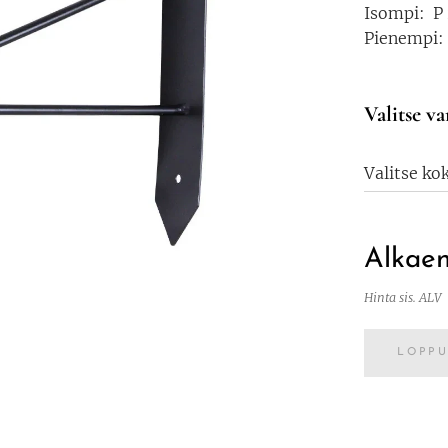
Isompi: P 
Pienempi: P
Valitse va
Valitse ko
Alkae
Hinta sis. ALV
LOPP