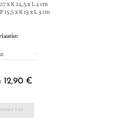
27 x K 24,5 x L 4 cm
 15,5 x K 13 x L 3 cm
riaatio:
ko
n
12,90
€
UUNMYYTY