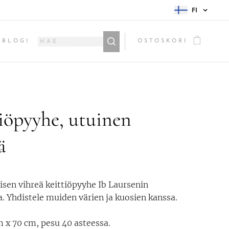
FI
BLOGI
OSTOSKORI
iöpyyhe, utuinen
ä
isen vihreä keittiöpyyhe Ib Laursenin
a. Yhdistele muiden värien ja kuosien kanssa.
 x 70 cm, pesu 40 asteessa.