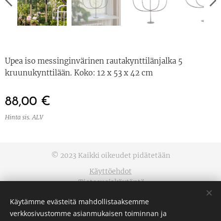
Upea iso messinginvärinen rautakynttilänjalka 5
kruunukynttilään. Koko: 12 x 53 x 42 cm
88,00
€
Hinta sis. ALV
© 2023 Kaikki oikeudet pidätetään
Käyttöehdot
Tietosuojakäytäntö
Evästeet
Käytämme evästeitä mahdollistaaksemme
verkkosivustomme asianmukaisen toiminnan ja
Kielet