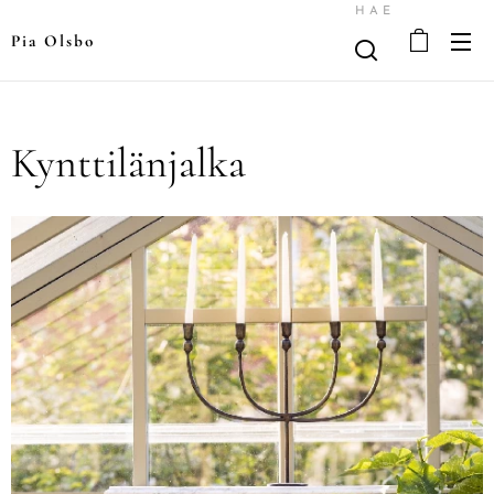
HAE
Pia Olsbo
Kynttilänjalka