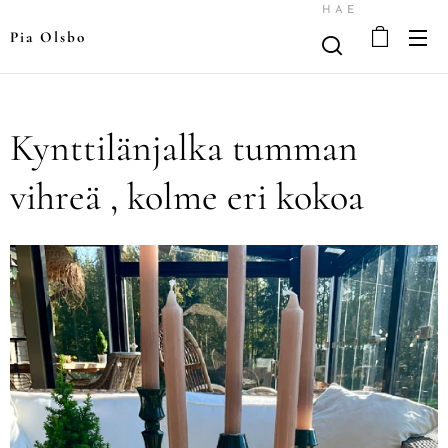
HAE
Pia Olsbo
Kynttilänjalka tumman
vihreä , kolme eri kokoa