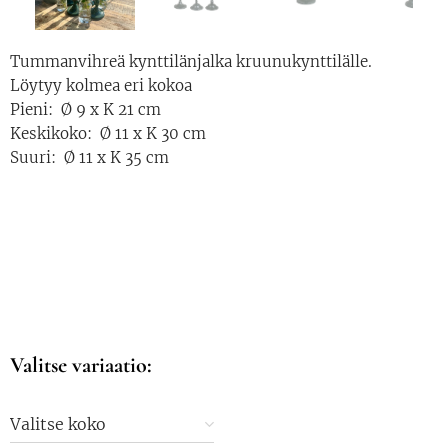
Tummanvihreä kynttilänjalka kruunukynttilälle.
Löytyy kolmea eri kokoa
Pieni: Ø 9 x K 21 cm
Keskikoko: Ø 11 x K 30 cm
Suuri: Ø 11 x K 35 cm
Valitse variaatio:
Valitse koko