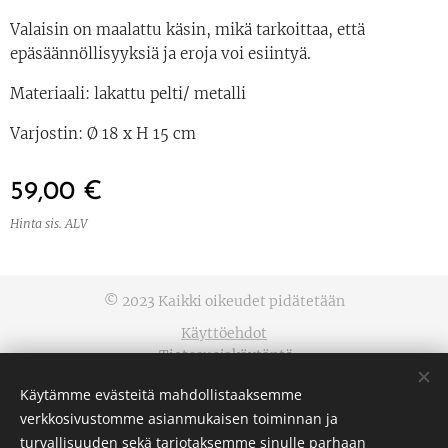
Valaisin on maalattu käsin, mikä tarkoittaa, että
epäsäännöllisyyksiä ja eroja voi esiintyä.
Materiaali: lakattu pelti/ metalli
Varjostin: Ø 18 x H 15 cm
59,00
€
Hinta sis. ALV
© 2023 Kaikki oikeudet pidätetään
Käyttöehdot
Tietosuojakäytäntö
Evästeet
Käytämme evästeitä mahdollistaaksemme
verkkosivustomme asianmukaisen toiminnan ja
Kielet
turvallisuuden sekä tarjotaksemme sinulle parhaan