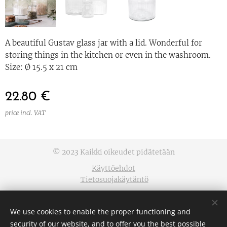
A beautiful Gustav glass jar with a lid. Wonderful for
storing things in the kitchen or even in the washroom.
Size: Ø 15.5 x 21 cm
22.80
€
price incl. VAT
© 2023 Kaikki oikeudet pidätetään
Käyttöehdot
Tietosuojakäytäntö
Cookies
We use cookies to enable the proper functioning and
Languages
security of our website, and to offer you the best possible