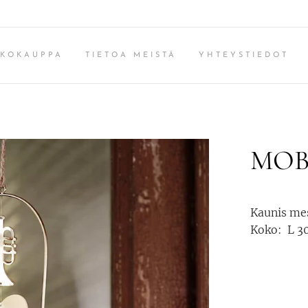
KKOKAUPPA
TIETOA MEISTÄ
YHTEYSTIEDOT
MOBI
Kaunis mes
Koko: L 30