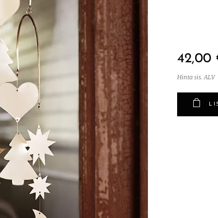
42,00
Hinta sis. ALV
LI