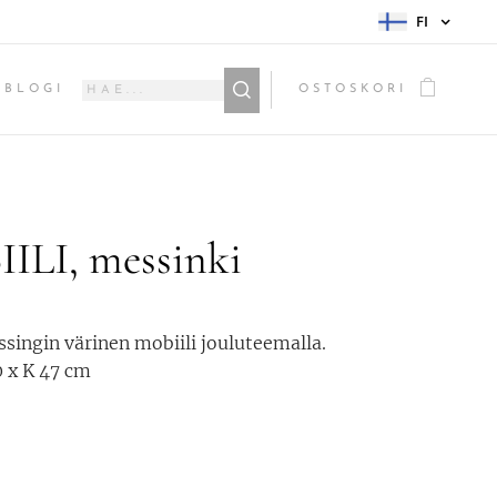
FI
BLOGI
OSTOSKORI
ILI, messinki
singin värinen mobiili jouluteemalla.
 x K 47 cm