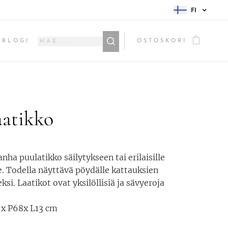
FI
BLOGI
OSTOSKORI
aatikko
nha puulatikko säilytykseen tai erilaisille
le. Todella näyttävä pöydälle kattauksien
ksi. Laatikot ovat yksilöllisiä ja sävyeroja
 x P68x L13 cm