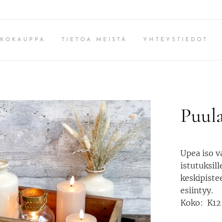
KKOKAUPPA
TIETOA MEISTÄ
YHTEYSTIEDOT
Puul
Upea iso va
istutuksil
keskipistee
esiintyy.
Koko: K12