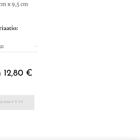
 cm x 9,5 cm
riaatio:
ko
n
12,80
€
UUNMYYTY