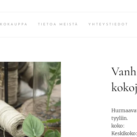
KKOKAUPPA
TIETOA MEISTÄ
YHTEYSTIEDOT
Vanha
koko
Hurmaavat
tyyliin.
koko:
Keskikoko: