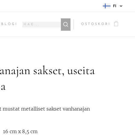
FI
BLOGI
OSTOSKORI
najan sakset, useita
ja
 mustat metalliset sakset vanhanajan
 16 cm x 8,5 cm