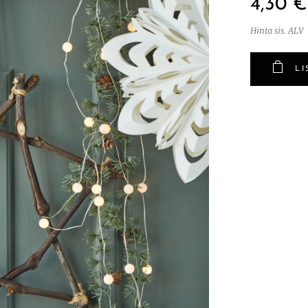
4,30
€
Hinta sis. ALV
LI