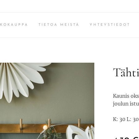
KKOKAUPPA
TIETOA MEISTÄ
YHTEYSTIEDOT
Täht
Kaunis oksi
joulun istu
K: 30 L: 3