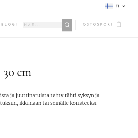
FI
BLOGI
OSTOSKORI
i 30 cm
sta ja juuttinaruista tehty tähti syksyn ja
tuksiin, ikkunaan tai seinälle koristeeksi.
0