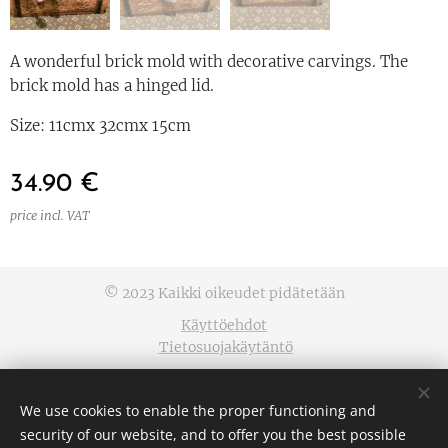
A wonderful brick mold with decorative carvings. The
brick mold has a hinged lid.
Size: 11cmx 32cmx 15cm
34.90
€
price incl. VAT
© 2023 Kaikki oikeudet pidätetään
Käyttöehdot
Tietosuojakäytäntö
Cookies
We use cookies to enable the proper functioning and
Languages
security of our website, and to offer you the best possible